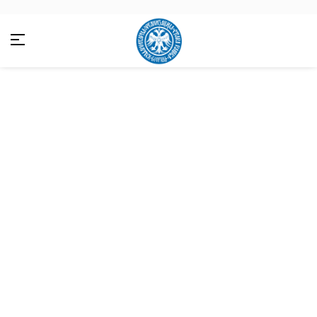
ПОКЛОН СТОЧАРИМА У
ПЉЕВЉИМА
Свако од њих у обавези је да прво теле
преда другој породици и на тај начин
пројекат постаје ланац доброчинства
Сазнај више