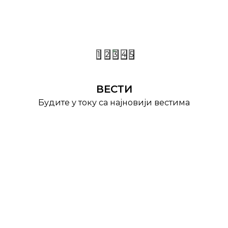
1
2
3
4
5
ВЕСТИ
Будите у току са најновији вестима