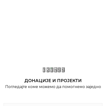
ВЕСТИ
ОТКРИВЕНА СПОМЕН ПЛОЧА ВОЈИНУ
ВОЈУ ВУЧИЋЕВИЋУ У ЊЕГОВОМ
РОДНОМ СЕЛУ ШТИТКОВУ КОД НОВЕ
На Малу Госпојину 21. септембра 2025. године
ВАРОШИ
спомен обележје је открио председник „Старе
Рашке“ господин Рајко Добросављевић.
08.10.2025
1
2
3
4
5
6
ДОНАЦИЈЕ И ПРОЈЕКТИ
Погледајте коме можемо да помогнемо заједно