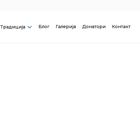
Блог
Галерија
Донатори
Контакт
Традиција
ОКЛОН СТОЧАРИМА
ПЉЕВЉИМА
 од њих у обавези је да прво теле преда другој по
и на тај начин пројекат постаје ланац доброчинства
Сазнај више