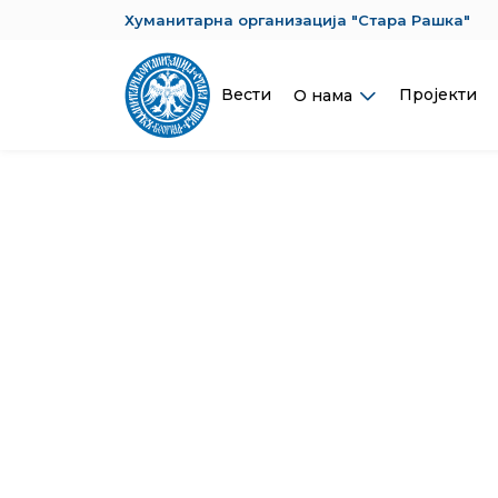
Хуманитарна организација "Стара Рашка"
Вести
Пројекти
О нама
П
Свако