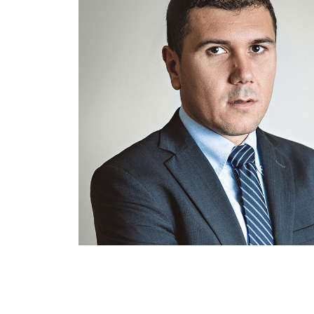
о
једну