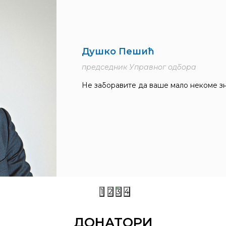
Душко Пешић
председник Управног одбора
Не заборавите да ваше мало некоме зн
1
2
3
4
ДОНАТОРИ