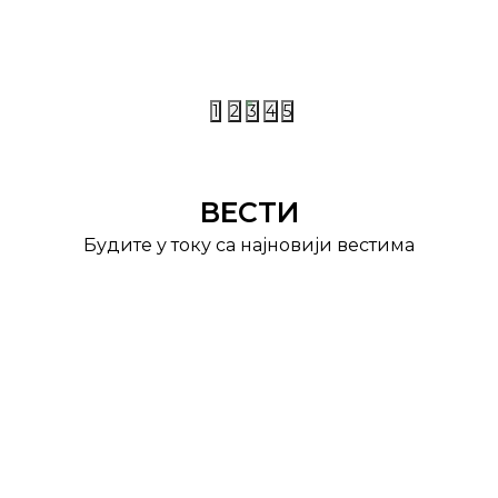
1
2
3
4
5
ВЕСТИ
Будите у току са најновији вестима