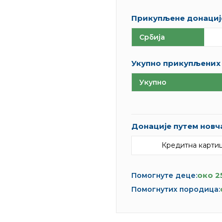
Прикупљене донације
Србија
Укупно прикупљених 
Укупно
Донације путем новч
Кредитна карти
око 2
Помогнуте деце:
Помогнутих породица: