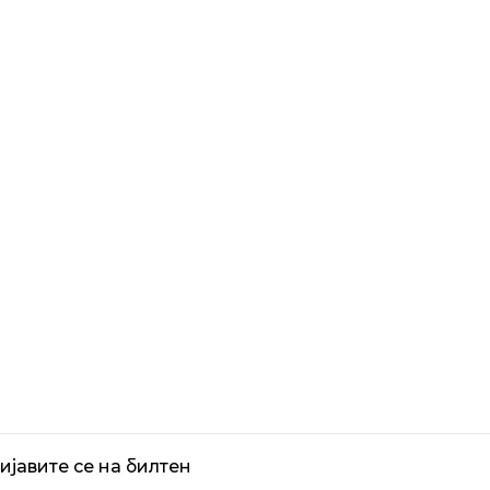
Радивоје
Петровић
Члан хуманитарне
организације
Л
 свом митском и
ском завичају - нестају,
 нешто не предузме,
левка српске
ости Рашка област ће
 срамоту - нестати
024
ијавите се на билтен