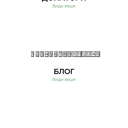
Види више
1
2
3
4
5
6
7
8
9
10
11
12
13
14
15
БЛОГ
Види више