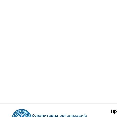
Радивоје
Петровић
не
Члан хуманитарне
организације
Блог
Блог
НОГ
ДОГАЂАЈ
АПЕ
О биће
Патријарх обећао да у
Срби у
е млади
Београду прими
историј
и на
представнике ХО. Сусрет и са
ако се
 уз
митрополитом Јоаникијем и
као ко
аре
владиком милешевским
државн
Атанасијем.
на нашу
25.02.2025
04.06.2
Пр
Хуманитарна организација