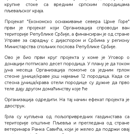
крупне стоке са вредним српским породицама
пљеваљског краја.
Пројекат "Економско оснаживање севера Црне Горе"
први је пројекат који Организација спроводи ван
територије Републике Србије, а финансиран је од стране
Управе за сарадњу с дијаспором и Србима у региону
Министарства спољних послова Републике Србије.
Ово је био први круг пројекта у коме је Уговор о
донацији потписало десет породица. У плану је да током
јуна месеца Организација помогне са једним грлом
стеоне јунице/краве још најмање 12 породица. Када се
стеона јуница/крава отели породице су дужне да прво
теле дају другом домаћинству које ће
Организација одредити. На тај начин ефекат пројекта је
двострук.
Грла су купљена од пољопривредних газдинстава са
територије општине Пљевља и прегледана од стране
ветеринара Ранка Савића, који је желео да подржи овај