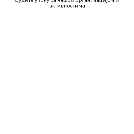
Будите у току са нашом организацијом и
активностима
Радост за 700 деце Рашке
области
Поклоне у износу од по 5.000 динара су
добила деца до 16 година у општинама
Пријепоље, Прибој, Нова Варош, Сјеница
и Тутин.
06/11/2024