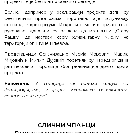
пројекат те је бесплатно обавио прегледе.
Велики допринос у реализацији пројекта дали су
свештеници предлозима породица, које испуњавају
неопходне критеријуме. Искрени осмеси и пријатељско
руковање, довољни су разлози да мотивишу „Стару
Рашку“ да настави своју хуманитарну мисију на
територији општине Пљевља.
Представници Организације Марија Моровић, Марија
Мијовић и Милић Дујовић посетили су наредног дана
још неколико породица због реализације другог круга
пројекта.
Напомена:
У галерији се налази албум са
фотографијама, у фајлу "Економско оснаживање
севера Црне Горе"
СЛИЧНИ ЧЛАНЦИ