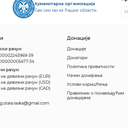
Хуманитарна организација
Сви смо ми из Рашке области.
У
ни
Донације
ски рачун:
Донације
00002243969-39
Донатори
000000005477-34
Политика приватности
и рачун:
Начин донирања
 на девизни рачун (EUR)
 на девизни рачун (USD)
Услови коришћења
 на девизни рачун (CAD)
Правилник о понављајућим
:
донацијама
g.stara.raska@gmail.com