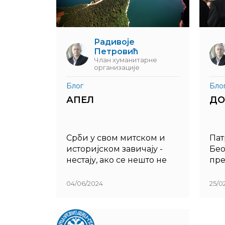
Радивоје
Петровић
Члан хуманитарне
организације
Блог
Бло
АПЕЛ
ДО
Срби у свом митском и
Пат
историјском завичају -
Бео
нестају, ако се нешто не
пре
предузме, као колевка
и с
српске државности
Јоа
04/06/2024
25/0
Рашка област ће на нашу
ми
срамоту - нестати
Ата