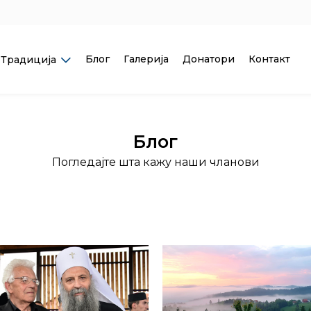
Блог
Галерија
Донатори
Контакт
Традиција
Блог
Погледајте шта кажу наши чланови
Догађаји
Донације
Скупштина