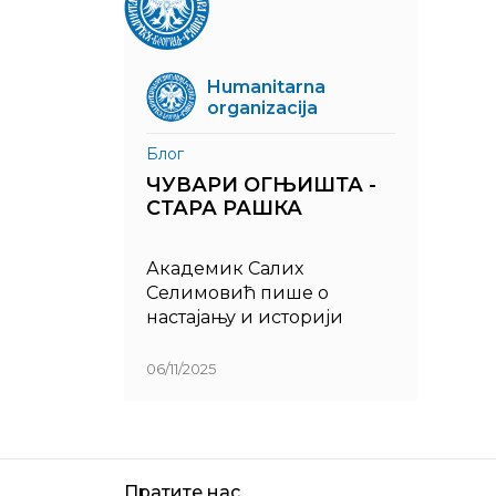
Humanitarna
organizacija
Блог
ЧУВАРИ ОГЊИШТА -
СТАРА РАШКА
Академик Салих
Селимовић пише о
настајању и историји
древне Рашке.
06/11/2025
Пратите нас