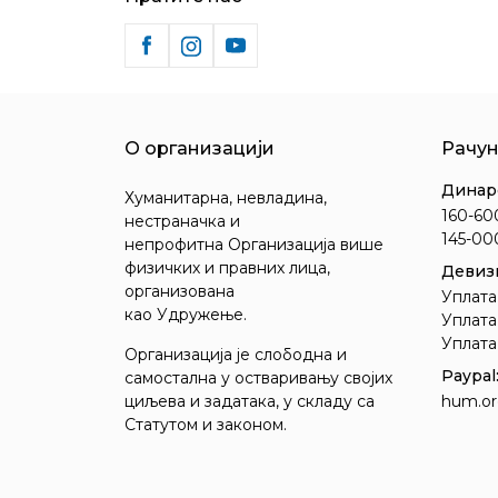
О организацији
Рачу
Динар
Хуманитарна, невладина,
160-60
нестраначка и
145-0
непрофитна Организација више
физичких и правних лица,
Девизн
организована
Уплата
као Удружење.
Уплата
Уплата
Организација је слободна и
Paypal
самостална у остваривању својих
циљева и задатака, у складу са
hum.or
Статутом и законом.