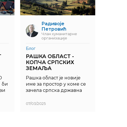
Радивоје
Петровић
Члан хуманитарне
организације
Блог
Г
РАШКА ОБЛАСТ -
КОПЧА СРПСКИХ
ЗЕМАЉА
О
Рашка област је новије
м би
име за простор у коме се
ви
зачела српска државна
 или
идеја и настала прва
ку
српска државна
07/03/2025
организација под кнезом
Властимиром (9. век), а
који је све до почетка